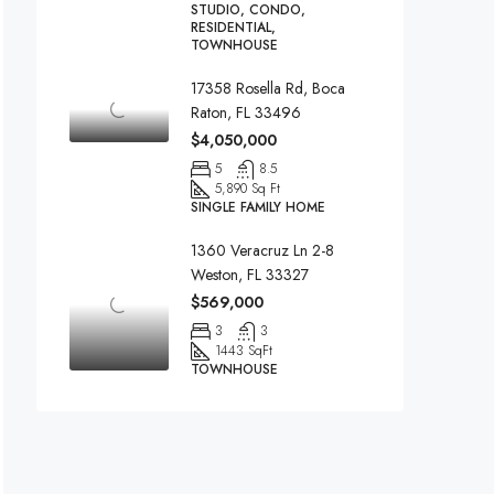
STUDIO, CONDO,
RESIDENTIAL,
TOWNHOUSE
17358 Rosella Rd, Boca
Raton, FL 33496
$4,050,000
5
8.5
5,890 Sq Ft
SINGLE FAMILY HOME
1360 Veracruz Ln 2-8
Weston, FL 33327
$569,000
3
3
1443 SqFt
TOWNHOUSE