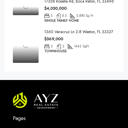
17358 Rosella Rd, Boca Raton, FL 33496
$4,050,000
5
8.5
5,890 Sq Ft
SINGLE FAMILY HOME
1360 Veracruz Ln 2-8 Weston, FL 33327
$569,000
3
3
1443 SqFt
TOWNHOUSE
Pages