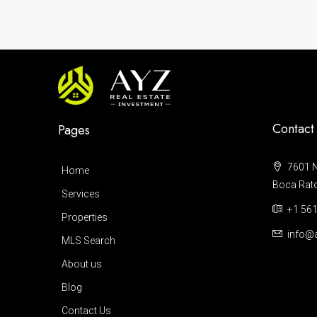
Contact
Pages
7601 N
Home
Boca Raton
Services
+1 561
Properties
info@a
MLS Search
About us
Blog
Contact Us