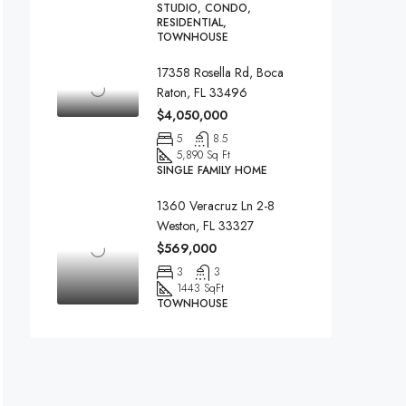
STUDIO, CONDO,
RESIDENTIAL,
TOWNHOUSE
17358 Rosella Rd, Boca
Raton, FL 33496
$4,050,000
5
8.5
5,890 Sq Ft
SINGLE FAMILY HOME
1360 Veracruz Ln 2-8
Weston, FL 33327
$569,000
3
3
1443 SqFt
TOWNHOUSE