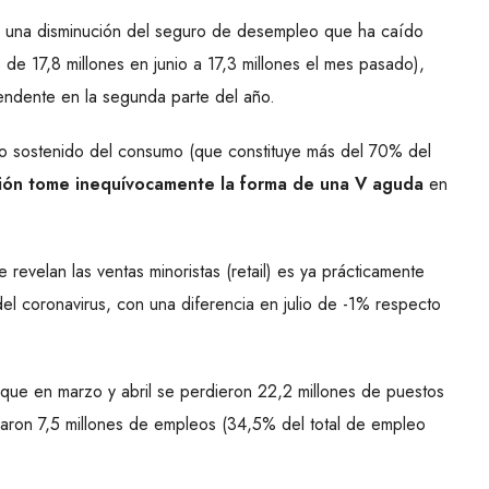
n una disminución del seguro de desempleo que ha caído
 de 17,8 millones en junio a 17,3 millones el mes pasado),
ndente en la segunda parte del año.
to sostenido del consumo (que constituye más del 70% del
ión tome inequívocamente la forma de una V aguda
en
revelan las ventas minoristas (retail) es ya prácticamente
s del coronavirus, con una diferencia en julio de -1% respecto
s que en marzo y abril se perdieron 22,2 millones de puestos
eraron 7,5 millones de empleos (34,5% del total de empleo