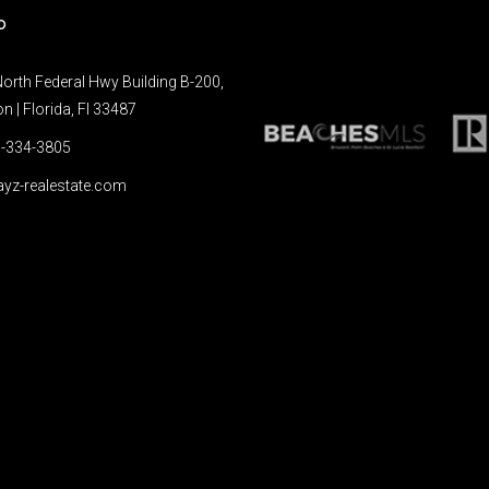
o
orth Federal Hwy Building B-200,
 | Florida, Fl 33487
-334-3805
yz-realestate.com