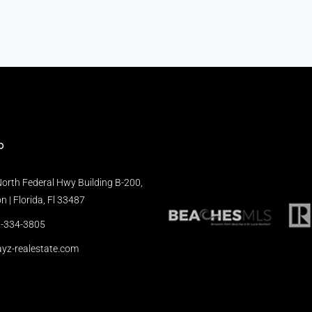
o
orth Federal Hwy Building B-200,
 | Florida, Fl 33487
-334-3805
yz-realestate.com