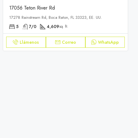
17056 Teton River Rd
17278 Rainstream Rd, Boca Raton, FL 33323, EE. UU.
5
7/0
4,609
sq. ft.
Llámenos
Correo
WhatsApp