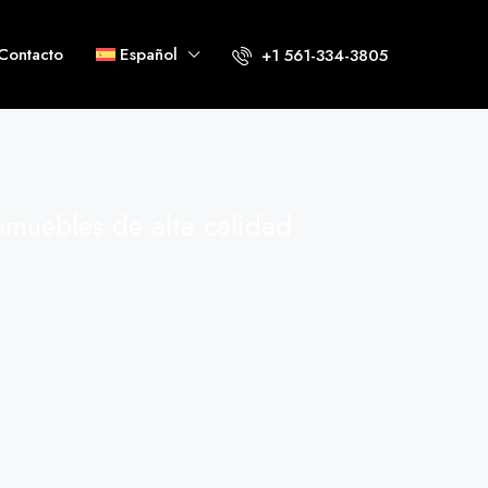
Contacto
Español
+1 561-334-3805
nmuebles de alta calidad